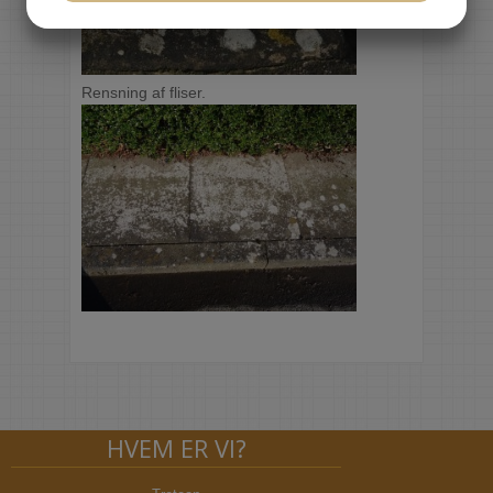
JA
NEJ
JA
NEJ
MARKETING
STATISTIK
Rensning af fliser.​
HVEM ER VI?