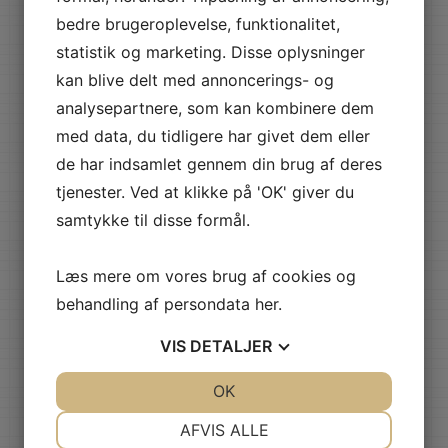
Der planlægges en rute efter efterspørgsele.
bedre brugeroplevelse, funktionalitet,
Du behøver ikke være hjemme, når vi kommer
statistik og marketing. Disse oplysninger
forbi. Vi skal bare have mulighed for at koble
kan blive delt med annoncerings- og
vand til vores anlæg.
analysepartnere, som kan kombinere dem
med data, du tidligere har givet dem eller
de har indsamlet gennem din brug af deres
tjenester. Ved at klikke på 'OK' giver du
samtykke til disse formål.
Læs mere om vores brug af cookies og
behandling af persondata
her
.
Algebehandling af tag
VIS
DETALJER
JA
NEJ
OK
JA
NEJ
NØDVENDIGE
PRÆFERENCER
AFVIS ALLE